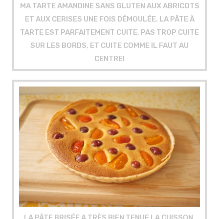
MA TARTE AMANDINE SANS GLUTEN AUX ABRICOTS
ET AUX CERISES UNE FOIS DÉMOULÉE. LA PÂTE À
TARTE EST PARFAITEMENT CUITE, PAS TROP CUITE
SUR LES BORDS, ET CUITE COMME IL FAUT AU
CENTRE!
LA PÂTE BRISÉE A TRÈS BIEN TENUE LA CUISSON,