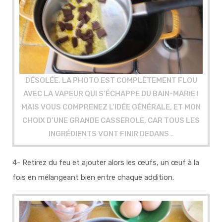
DÉSOLÉE, LA PHOTO EST COMPLÈTEMENT FLOU
AVEC LA VAPEUR QUI S’ÉCHAPPE DU BAIN-MARIE !
MAIS VOUS COMPRENEZ L’IDÉE GÉNÉRALE, ET MON
CHOIX D’UNE GRANDE CASSEROLE, CAR TOUS LES
INGRÉDIENTS VONT FINIR DEDANS…
4-
Retirez du feu et ajouter alors les œufs, un œuf à la
fois en mélangeant bien entre chaque addition
.