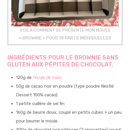
VOILÀ COMMENT SE PRÉSENTE MON MOULE
« BROWNIE » POUR 18 PARTS INDIVIDUELLES
INGRÉDIENTS POUR LE BROWNIE SANS
GLUTEN AUX PÉPITES DE CHOCOLAT.
120g de
fécule de maïs
50g de cacao noir en poudre (type poudre Nestlé
Dessert 100% cacao)
1 petite cuillère de sel fin
160g de beurre doux, coupé en petits cubes + un peu
pour beurrer le moule.
400g de chocolat noir pâtissier (2 plaquettes) coupé