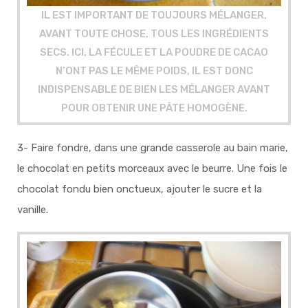
IL EST IMPORTANT DE TOUJOURS MÉLANGER,
AVANT TOUTE CHOSE, TOUS LES INGRÉDIENTS
SECS. ICI, LA FÉCULE ET LA POUDRE DE CACAO
N’ONT PAS LE MÊME POIDS, IL EST DONC
INDISPENSABLE DE BIEN LES MÉLANGER AVANT
POUR OBTENIR UNE PÂTE HOMOGÈNE.
3- Faire fondre, dans une grande casserole au bain marie,
le chocolat en petits morceaux avec le beurre. Une fois le
chocolat fondu bien onctueux, ajouter le sucre et la
vanille
.