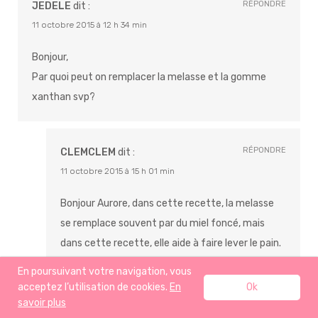
RÉPONDRE
JEDELE
dit :
11 octobre 2015 à 12 h 34 min
Bonjour,
Par quoi peut on remplacer la melasse et la gomme
xanthan svp?
RÉPONDRE
CLEMCLEM
dit :
11 octobre 2015 à 15 h 01 min
Bonjour Aurore, dans cette recette, la melasse
se remplace souvent par du miel foncé, mais
dans cette recette, elle aide à faire lever le pain.
donc la remplacer est dommage. La gomme
En poursuivant votre navigation, vous
xanthan se substitue par de la gomme de guar.
acceptez l’utilisation de cookies.
En
Ok
Ces gommes sont un hydrocolloïde. En clair, une
savoir plus