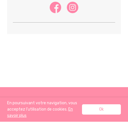
En poursuivant votre navigation, vous
acceptez l’utilisation de cookies.
En
Ok
savoir plus
ACCUEIL
RECETTES
J’AIME AUSSI
A PROPOS
BOUTIQUE
CONTACT