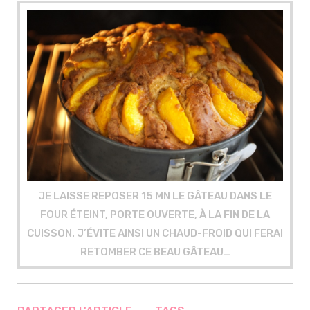
JE LAISSE REPOSER 15 MN LE GÂTEAU DANS LE
FOUR ÉTEINT, PORTE OUVERTE, À LA FIN DE LA
CUISSON. J’ÉVITE AINSI UN CHAUD-FROID QUI FERAI
RETOMBER CE BEAU GÂTEAU…