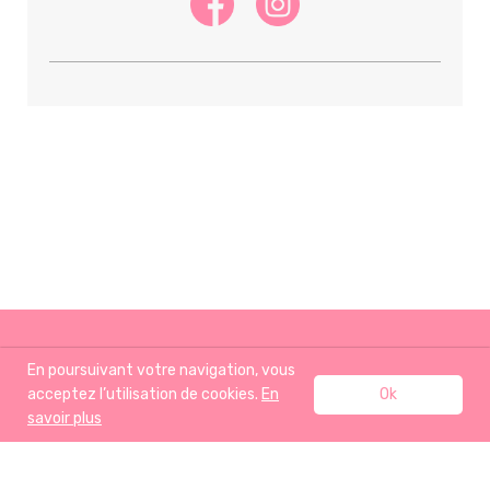
En poursuivant votre navigation, vous
acceptez l’utilisation de cookies.
En
Ok
savoir plus
ACCUEIL
RECETTES
J’AIME AUSSI
A PROPOS
BOUTIQUE
CONTACT