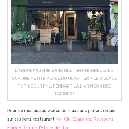
LA BOULANGERIE SANS GLUTEN CHAMBELLAND,
SUR UNE PETITE PLACE DU QUARTIER « LE VILLAGE
POPINCOURT »… PENDANT LA LIVRAISON DES
FARINES !
Pour lire mes autres visites de lieux sans gluten, cliquer
sur ces liens: restaurant
No- Glu
,
Bears and Raccoons
,
Maison Bastille
,
l’Atelier des Lilas
.