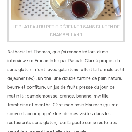
LE PLATEAU DU PETIT DÉJEUNER SANS GLUTEN DE
CHAMBELLAND
Nathaniel et Thomas, que j’ai rencontré lors d’une
interview sur France Inter par Pascale Clark à propos du
sans gluten, m’ont, avec galanterie, offert la formule petit
déjeuner (8€) : un thé, une double tartine de pain nature,
beurre et confiture, un jus de fruits pressé du jour, ce
matin là : pamplemousse, orange, banane, myrtille,
framboise et menthe. C’est mon amie Maureen (qui m’a
souvent accompagnée lors de mes visites dans les
restaurants sans gluten), qui l’a goûté car je reste très
sensible à la menthe et elle s’est régalé.