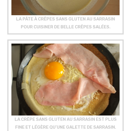
LA PÂTE À CRÊPES SANS GLUTEN AU SARRASIN
POUR CUISINER DE BELLE CRÊPES SALÉES
.
LA CRÊPE SANS GLUTEN AU SARRASIN EST PLUS
FINE ET LÉGÈRE QU’UNE GALETTE DE SARRASIN
.