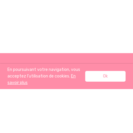
En poursuivant votre navigation, vous
acceptez l’utilisation de cookies.
En
Ok
savoir plus
ACCUEIL
RECETTES
J’AIME AUSSI
A PROPOS
BOUTIQUE
CONTACT
Mentions légales
- Tous droits réservés ©clemsansgluten -2013-2020