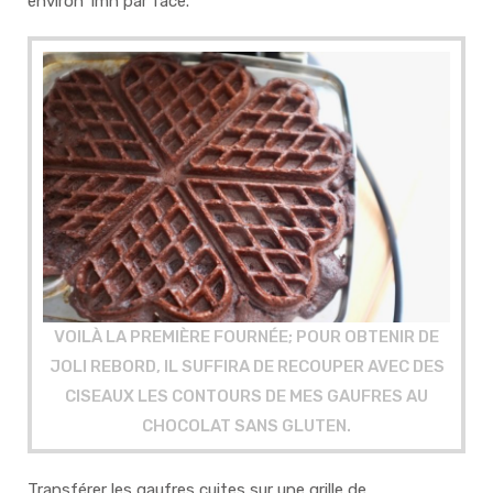
environ 1mn par face.
VOILÀ LA PREMIÈRE FOURNÉE; POUR OBTENIR DE
JOLI REBORD, IL SUFFIRA DE RECOUPER AVEC DES
CISEAUX LES CONTOURS DE MES GAUFRES AU
CHOCOLAT SANS GLUTEN.
Transférer les gaufres cuites sur une grille de