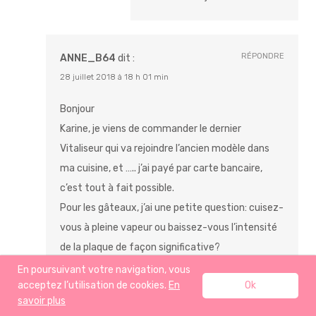
RÉPONDRE
ANNE_B64
dit :
28 juillet 2018 à 18 h 01 min
Bonjour
Karine, je viens de commander le dernier
Vitaliseur qui va rejoindre l’ancien modèle dans
ma cuisine, et ….. j’ai payé par carte bancaire,
c’est tout à fait possible.
Pour les gâteaux, j’ai une petite question: cuisez-
vous à pleine vapeur ou baissez-vous l’intensité
de la plaque de façon significative?
Jusqu’à maintenant, je laisser assez fort (10 ou
En poursuivant votre navigation, vous
acceptez l’utilisation de cookies.
En
Ok
11 sur 12 possibles) mais peut-être est-ce mieux
savoir plus
de vraiment baisser le feu?