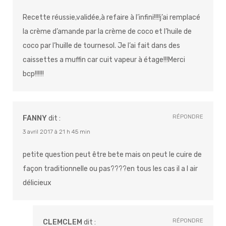
Recette réussie,validée,à refaire à l’infini!!!!j’ai remplacé
la crème d’amande par la crème de coco et l’huile de
coco par l’huille de tournesol. Je l’ai fait dans des
caissettes a muffin car cuit vapeur à étage!!!Merci
bcp!!!!!!
RÉPONDRE
FANNY
dit :
3 avril 2017 à 21 h 45 min
petite question peut être bete mais on peut le cuire de
façon traditionnelle ou pas????en tous les cas il a l air
délicieux
RÉPONDRE
CLEMCLEM
dit :