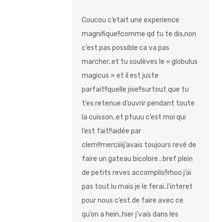
Coucou c’etait une experience
magnifique!!comme qd tu te dis,non
c’est pas possible ca va pas
marcher..et tu soulèves le « globulus
magicus » et il est juste
parfait!!quelle joie!!surtout que tu
t’es retenue d’ouvrir pendant toute
la cuisson..et pfuuu c’est moi qui
l’est fait!!aidée par
clem!!merciiiij’avais toujours revé de
faire un gateau bicolore…bref plein
de petits reves accomplis!!rhoo j’ai
pas tout lu mais je le ferai..l’interet
pour nous c’est de faire avec ce
qu’on a hein..hier j’vais dans les