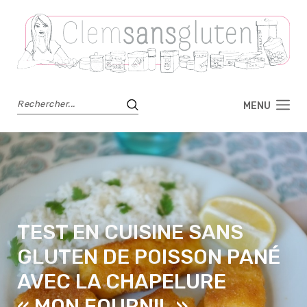
MENU
TEST EN CUISINE SANS
GLUTEN DE POISSON PANÉ
AVEC LA CHAPELURE
« MON FOURNIL »