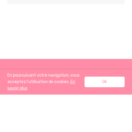
En poursuivant votre navigation, vous
acceptez l’utilisation de cookies.
En
Ok
savoir plus
ACCUEIL
RECETTES
J’AIME AUSSI
A PROPOS
BOUTIQUE
CONTACT
Mentions légales
- Tous droits réservés ©clemsansgluten -2013-2020