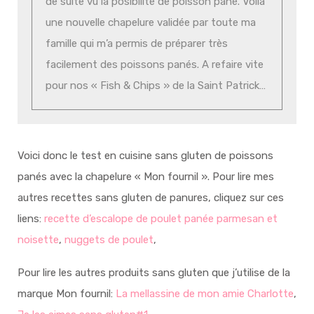
de suite vu la posibilité de poisson pané. Voilà
une nouvelle chapelure validée par toute ma
famille qui m’a permis de préparer très
facilement des poissons panés. A refaire vite
pour nos « Fish & Chips » de la Saint Patrick…
Voici donc le test en cuisine sans gluten de poissons
panés avec la chapelure « Mon fournil ». Pour lire mes
autres recettes sans gluten de panures, cliquez sur ces
liens:
recette d’escalope de poulet panée parmesan et
noisette
,
nuggets de poulet
,
Pour lire les autres produits sans gluten que j’utilise de la
marque Mon fournil:
La mellassine de mon amie Charlotte
,