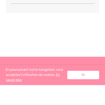
En poursuivant votre navigation, vous
acceptez l’utilisation de cookies.
En
Ok
savoir plus
ACCUEIL
RECETTES
J’AIME AUSSI
A PROPOS
BOUTIQUE
CONTACT