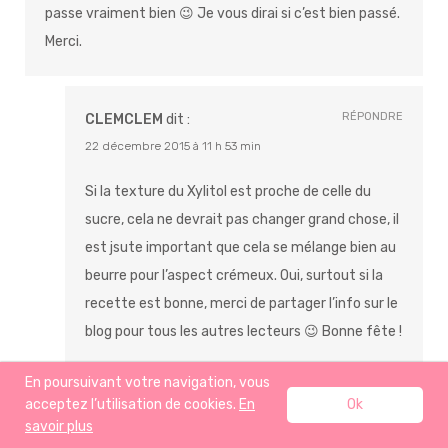
passe vraiment bien 😉 Je vous dirai si c’est bien passé.
Merci.
RÉPONDRE
CLEMCLEM
dit :
22 décembre 2015 à 11 h 53 min
Si la texture du Xylitol est proche de celle du
sucre, cela ne devrait pas changer grand chose, il
est jsute important que cela se mélange bien au
beurre pour l’aspect crémeux. Oui, surtout si la
recette est bonne, merci de partager l’info sur le
blog pour tous les autres lecteurs 😉 Bonne fête !
En poursuivant votre navigation, vous
acceptez l’utilisation de cookies.
En
Ok
RÉPONDRE
PHIL
dit :
savoir plus
31 décembre 2015 à 12 h 57 min