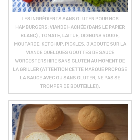
LES INGRÉDIENTS SANS GLUTEN POUR NOS
HAMBURGERS: VIANDE HACHÉE (DANS LE PAPIER
BLANC) , TOMATE, LAITUE, OIGNONS ROUGE,
MOUTARDE, KETCHUP, PICKLES. J’AJOUTE SUR LA
VIANDE QUELQUES GOUTTES DE SAUCE
WORCESTERSHIRE SANS GLUTEN AU MOMENT DE
LA GRILLER (ATTENTION CETTE MARQUE PROPOSE
LA SAUCE AVEC OU SANS GLUTEN, NE PAS SE
TROMPER DE BOUTEILLE!).