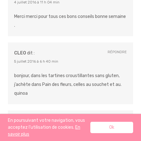
4 juillet 2016 à 11 h 04 min
Merci merci pour tous ces bons conseils bonne semaine
.
RÉPONDRE
CLEO
dit :
5 juillet 2016 à 6 h 40 min
bonjour, dans les tartines croustillantes sans gluten,
j’achète dans Pain des fleurs, celles au souchet et au.
quinoa
En poursuivant votre navigation, vous
RÉPONDRE
DIAZ CHRISTINE
dit :
acceptez l’utilisation de cookies.
En
Ok
5 juillet 2016 à 16 h 16 min
savoir plus