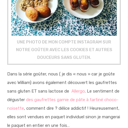
UNE PHOTO DE MON COMPTE INSTAGRAM SUR
NOTRE GOÛTER AVEC LES COOKIES ET AUTRES
DOUCEURS SANS GLUTEN.
Dans la série goûter, nous ( je dis « nous » car je goûte
avec William) avons également découvert les gaufrettes
sans gluten ET sans lactose de
Allergo
. Le sentiment de
déguster
des gaufrettes garnie de pâte à tartiné choco-
noisette
, comment dire ? délice addictif ! Heureusement,
elles sont vendues en paquet individuel sinon je mangerai
le paquet en entier en une fois…