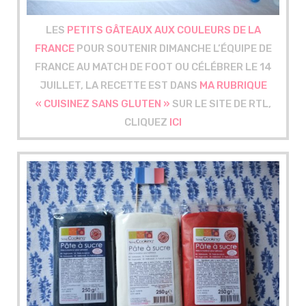
LES
PETITS GÂTEAUX AUX COULEURS DE LA
FRANCE
POUR SOUTENIR DIMANCHE L’ÉQUIPE DE
FRANCE AU MATCH DE FOOT OU CÉLÉBRER LE 14
JUILLET, LA RECETTE EST DANS
MA RUBRIQUE
« CUISINEZ SANS GLUTEN »
SUR LE SITE DE RTL,
CLIQUEZ
ICI