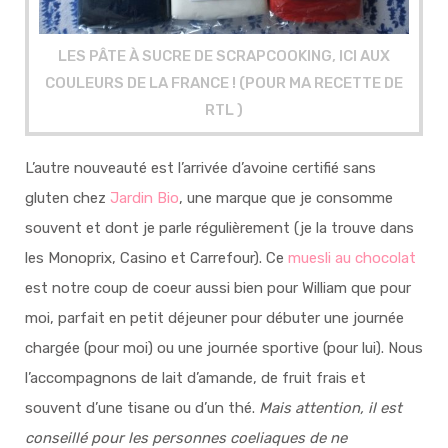
LES PÂTE À SUCRE DE SCRAPCOOKING, ICI AUX
COULEURS DE LA FRANCE ! (POUR MA RECETTE DE
RTL )
L’autre nouveauté est l’arrivée d’avoine certifié sans
gluten chez
Jardin Bio
, une marque que je consomme
souvent et dont je parle régulièrement (je la trouve dans
les Monoprix, Casino et Carrefour). Ce
muesli au chocolat
est notre coup de coeur aussi bien pour William que pour
moi, parfait en petit déjeuner pour débuter une journée
chargée (pour moi) ou une journée sportive (pour lui). Nous
l’accompagnons de lait d’amande, de fruit frais et
souvent d’une tisane ou d’un thé.
Mais attention, il est
conseillé pour les personnes coeliaques de ne