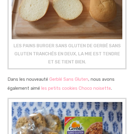
LES PAINS BURGER SANS GLUTEN DE GERBÉ SANS
GLUTEN TRANCHÉS EN DEUX, LA MIE EST TENDRE
ET SE TIENT BIEN.
Dans les nouveauté
Gerblé Sans Gluten
, nous avons
également aimé
les petits cookies Choco noisette
.