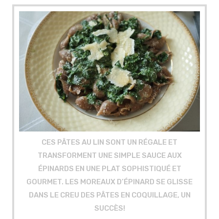
CES PÂTES AU LIN SONT UN RÉGALE ET
TRANSFORMENT UNE SIMPLE SAUCE AUX
ÉPINARDS EN UNE PLAT SOPHISTIQUÉ ET
GOURMET. LES MOREAUX D’ÉPINARD SE GLISSE
DANS LE CREU DES PÂTES EN COQUILLAGE, UN
SUCCÈS!